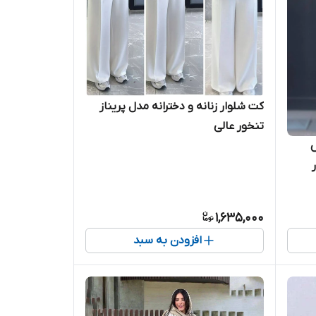
کت شلوار زنانه و دخترانه مدل پریناز
تنخور عالی
س
1,635,000
افزودن به سبد