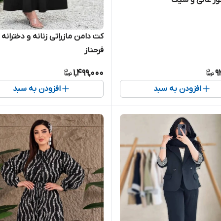
خور عالی و شیک
کت دامن مازراتی زنانه و دخترانه
فرحناز
1,499,000
9
افزودن به سبد
افزودن به سبد