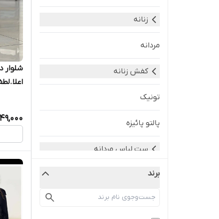
زنانه
مردانه
شلوار د
کفش زنانه
اعلا.لطف
توضیحا
تونیک
49,000
پالتو پائیزه
ست لباس مردانه
برند
لباس زنانه
ونس زنانه