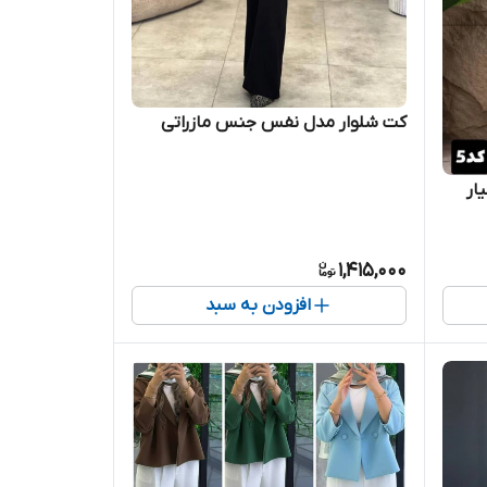
کت شلوار مدل نفس جنس مازراتی
ار
1,415,000
افزودن به سبد