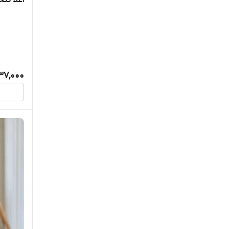
اعلا تن
مد و پوشاک
کت دامن
37,000
لگ غزن دار
عبا
کت شلوار
شومیز شلوار
کارگو
کفتان دانشجویی