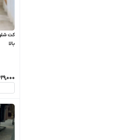
شومیز دامن
مانتو بلند
کت شلوا
بیلر
بالا
بلوز شلوار
بلوز شلوار سایز بزرگ
629,000
پیراهن
ارایشی
آرایشی