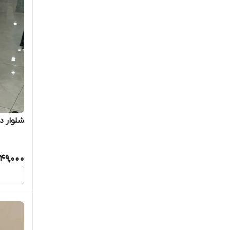
سرهمی
کراپ
کراپ شلوار
مانتو کوتاه
بافت
شلوار 
بافت دخترانه
49,000
مانتو شلوار اداری
کلاه
بارونی