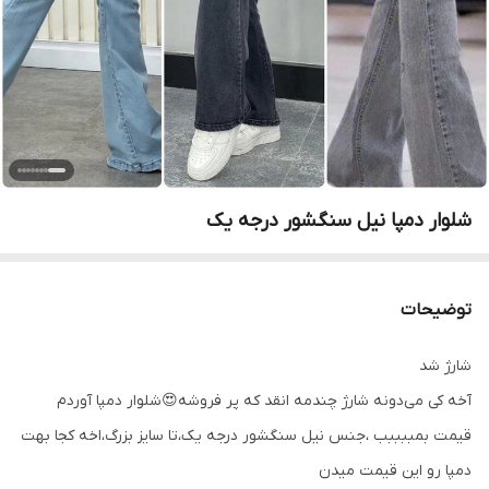
شلوار دمپا نیل سنگشور درجه یک
توضیحات
شارژ شد
آخه کی می‌دونه شارژ چندمه انقد که پر فروشه😍شلوار دمپا آوردم
قیمت بمببببب ،جنس نیل سنگشور درجه یک،تا سایز بزرگ،اخه کجا بهت
دمپا رو این قیمت میدن