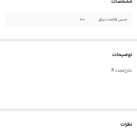
مشخصات
جنس فلامنت براق
۱۰۰
توضیحات
شارژمجدد🤞
شناسه : #56218
نام : لانگ بی تی اس(فلامنت)
نظرات
جنس : اسپان فلامنت براق