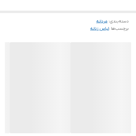
رنگ بندی : مشکی
سایز ها : ۳۸تا۵۰ فری
دسته‌بندی
:
مردانه
برچسب‌ها :
لباس زنانه
دورسینه۱۱۶حدودا/قدلانگ۷۸/آستین ها۳ربع قد۳۴
ارسال فردای ثبت