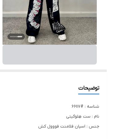
توضیحات
شناسه : #66117
نام : ست هِلوگیتی
جنس : اسپان فلامنت فووول کش
رنگ بندی : سفید, مشکی