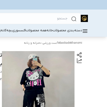
دسته‌بندی محصولات
خانه
همه محصولات
اکسسوری
بچه‌گانه
ز
lebaskadekhanomi
/
ست ورزشی دخترانه و زنانه
ت
ب
دس
بر