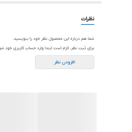
سایز ها : فری۳۶تا۴۶
دورسینه۱۰۰/قد۵۲/قدشلوار۹۸حدودا
نظرات
ارسال زنجیرطلایی و سفید بصورت رندوم
شما هم درباره این محصول نظر خود را بنویسید.
قیمت عمده پی وی✴
برای ثبت نظر، لازم است ابتدا وارد حساب کاربری خود شو
افزودن نظر
ارسال فردای ثبت