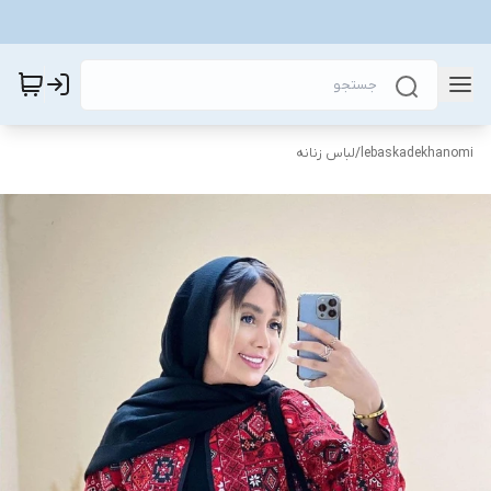
lebaskadekhanomi
/
لباس زنانه