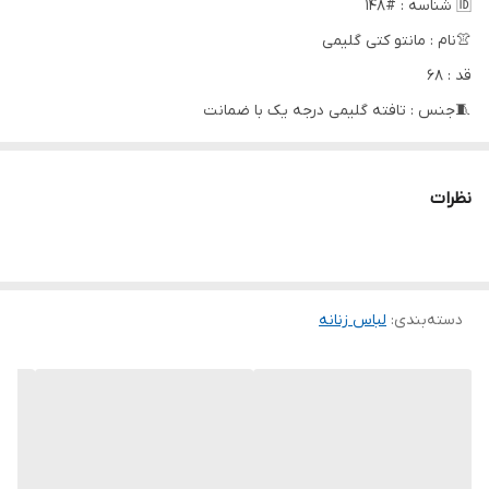
🆔 شناسه : #148
👚نام : مانتو کتی گلیمی
قد : 68
🧵جنس : تافته گلیمی درجه یک با ضمانت
✅ با تنخور فوق العاده شیک و جذاااب
✅ با تضمین کیفیت جنس و دوخت عاااالی👌
نظرات
🖌 رنگ بندی : قرمز - مشکی - سبز - سرخابی
⚜️ سایز ها : فری سایز 38-44
دور سینه 112
دسته‌بندی
:
قد آستین از یقه 60
لباس زنانه