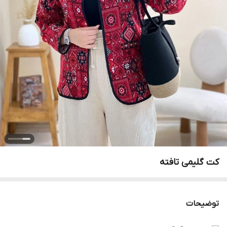
کت گلیمی تافته
توضیحات