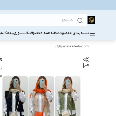
دسته‌بندی محصولات
خانه
همه محصولات
اکسسوری
بچه‌گانه
ز
lebaskadekhanomi
/
کارگو
ک
دس
بر