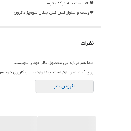
❤️نام : ست سه تیکه باتیسا
❤️وست و شلوار کتان کش بنگال شومیز داکرون
❤️بنتون,مشکی,نسکافه ای تیره,نسکافه ای روشن
❤️سایز ها : فری38_46
نظرات
🌹قد وست حدود ۵۰ سانت
شما هم درباره این محصول نظر خود را بنویسید.
🌹قد شومیز حدود ۷۰ سانت
برای ثبت نظر، لازم است ابتدا وارد حساب کاربری خود شو
🌹دور سینه شومیز حدود ۱۰۴ سانت
افزودن نظر
🌹قد آستین شومیز حدود ۵۷ سانت
🌹قد شلوار حدود ۹۰ سانت
🌹دور ران حدود ۶۰ سانت