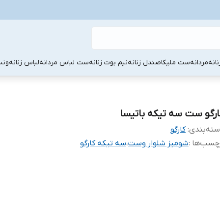
نانه
مردانه
ست ملیکا
صندل زنانه
نیم بوت زنانه
ست لباس مردانه
لباس زنانه
ونس
ارگو ست سه تیکه باتیسا
ته‌بندی
:
کارگو
چسب‌ها :
شومیز شلوار وست
،
سه تیکه کارگو