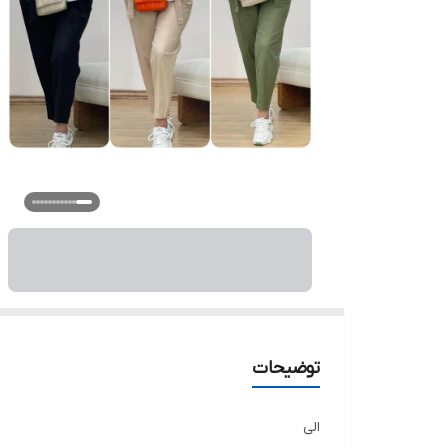
توضیحات
الی