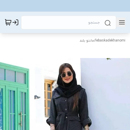
lebaskadekhanomi
/
مانتو بلند