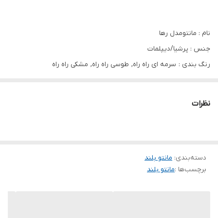
نام : مانتومدل رها
جنس : پرشیا/دیپلمات
رنگ بندی : سرمه ای راه راه, طوسی راه راه, مشکی راه راه
سایز ها : ۳۸تا۴۸ فری
دانشجویی قد۱۰۹ دورسینه۱۱۰
نظرات
جیب کاربردی۴عدد دارد✔
کمربنددارد✔
قسمت آرنج دکمه دارد✔
دسته‌بندی
:
مانتو بلند
برچسب‌ها :
مانتو بلند
ارسال فردای ثبت