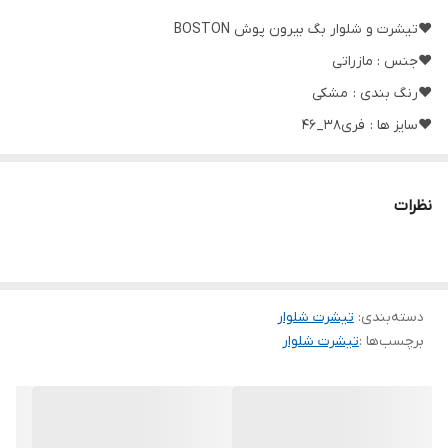
❤️تیشرت و شلوار بگ بیرون پوش BOSTON
❤️جنس : مازراتی
❤️رنگ بندی : مشکی
❤️سایز ها : فری38_46
🌹قد تیشرت حدود ۶۶ سانت
نظرات
🌹دورسینه حدود ۱۰۸ سانت
🌹قد آستین از سرشانه حدود ۳۵ سانت
🌹قد شلوار حدود ۱۰۲ سانت
دسته‌بندی
:
🌹دور ران حدود ۶۴ سانت
تیشرت شلوار
برچسب‌ها :
تیشرت شلوار
🚀🚀ارسال فوووووری 🚀🚀