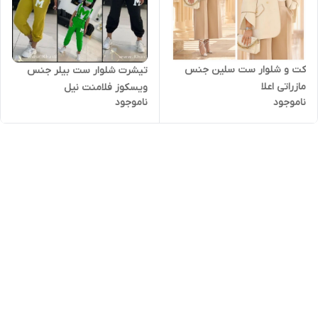
کت و شلوار ست سلین جنس
تیشرت شلوار ست بیلر جنس
مازراتی اعلا
ویسکوز فلامنت نیل
ناموجود
ناموجود