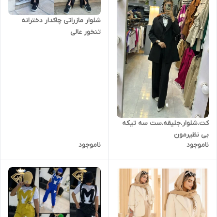
شلوار مازراتی چاکدار دخترانه
تنخور عالی
کت.شلوار.جلیقه.ست سه تیکه
بی نظیرمون
ناموجود
ناموجود