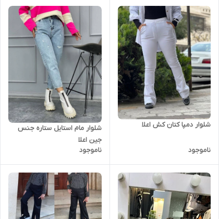
برسه به دستتون متوجه میشین
این کار در بازار بالای ۲۵۰ تومن
هستش
شلوار دمپا کتان کش اعلا
شلوار مام استایل ستاره جنس
جین اعلا
ناموجود
ناموجود