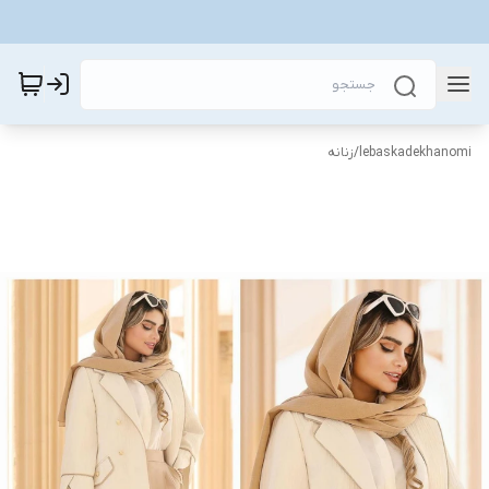
lebaskadekhanomi
/
زنانه