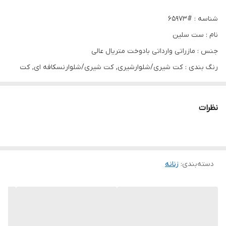
شناسه : #65973
نام : ست سلین
جنس : مازراتی وارداتی بادوخت متریال عالی
رنگ بندی : کت شیری/شلوارشیری, کت شیری/شلوارنسکافه ای, کت
مشکی/شلوارمشکی, کت نسکافه ای/ شلوارشیری, کت نسکافه ای/
شلوارنسکافه ای
نظرات
سایز ها : سایزدو, سایزیک
سایز۱/قدکت۷۰دورسینا۱۰۴قدشلوار۸۵
سایز۲/قدکت۷۳دورسینه۱۱۴قدشلوار۸۵
دسته‌بندی
:
زنانه
دقت شود کارمامناسب قدبلندنمیباشد چون قدشلوارامون۸۵دوخت
کردیم و بگ میباشد✔