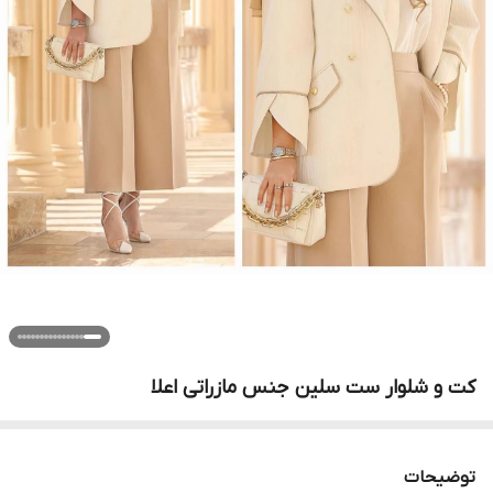
کت و شلوار ست سلین جنس مازراتی اعلا
توضیحات