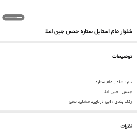
شلوار مام استایل ستاره جنس جین اعلا
توضیحات
نام : شلوار مام ستاره
جنس : جین اعلا
رنگ بندی : آبی دریایی, مشکی, یخی
سایز ها : 38, 38, 40, 42, 44, 46, 48, 50
نظرات
شلوام مام جین فوق العاده با کیفیت تنخور عالی کیفیت دوخت و پارچه