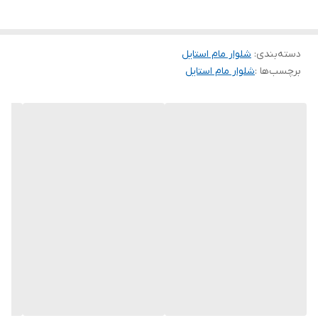
تضمینی قد کار حدود 90
دسته‌بندی
:
شلوار مام استایل
برچسب‌ها :
شلوار مام استایل