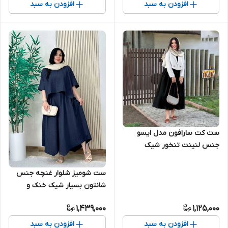
افزودن به سبد
افزودن به سبد
ست کت سارافون مدل ایسو
جنس لنینت تنخور شیک
مناسب روزهای گرم تابستونی
ست شومیز شلوار غنچه جنس
شانتون بسیار شیک خنک و
راحتی مناسب روزهای گرم
1,439,000
1,125,000
تابستانی
افزودن به سبد
افزودن به سبد