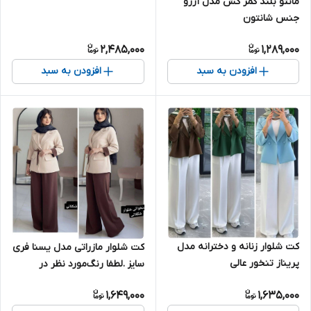
مانتو بلند کمر کش مدل آرزو
جنس شانتون
2,485,000
1,289,000
افزودن به سبد
افزودن به سبد
کت شلوار زنانه و دخترانه مدل
کت شلوار مازراتی مدل یسنا فری
پریناز تنخور عالی
سایز .لطفا رنگ‌مورد نظر در
قسمت توضیحات نوشته شود
1,649,000
1,635,000