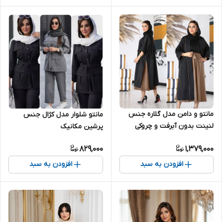
مانتو و دامن مدل گلاره جنس
مانتو شلوار مدل کژال جنس
لنینت بدون آبرفت و چروکی
پرشین مکانیک
بسیار شیک تنخور عالی هر کدوم
829,000
1,379,000
از آیتم ها به صورت تکی قابل
استفاده هستن
افزودن به سبد
افزودن به سبد