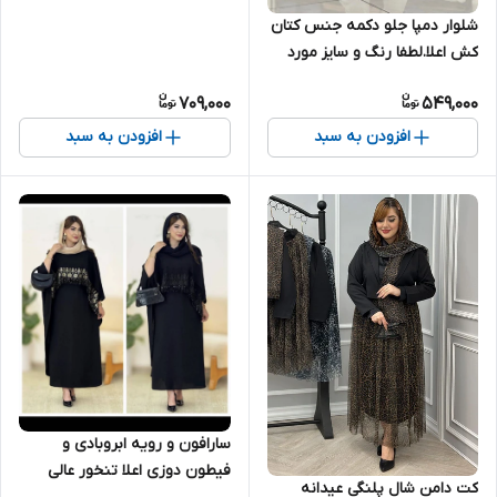
شلوار دمپا جلو دکمه جنس کتان
کش اعلا.لطفا رنگ و سایز مورد
نظر در توضیحات نوشته شود
709,000
549,000
افزودن به سبد
افزودن به سبد
سارافون و رویه ابروبادی و
فیطون دوزی اعلا تنخور عالی
کت دامن شال پلنگی عیدانه