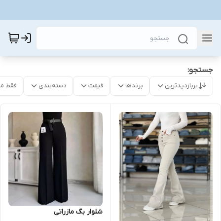
جستجو:
پربازدیدترین
برندها
قیمت
دسته‌بندی
فقط م
شلوار بگ مازراتی