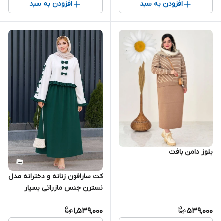
افزودن به سبد
افزودن به سبد
بلوز دامن بافت
کت سارافون زنانه و دخترانه مدل
نسترن جنس مازراتی بسیار
شیک دوخت عالی
1,539,000
539,000