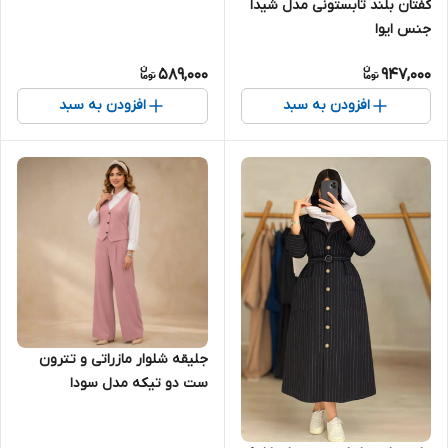
کفتان بلند تابستونی مدل شیدا
جنس ایوا
589,000
947,000
افزودن به سبد
افزودن به سبد
جلیقه شلوار مازراتی و تترون
ست دو تیکه مدل سودا