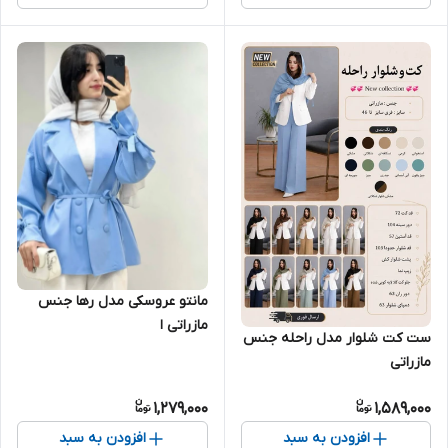
مانتو عروسکی مدل رها جنس
مازراتی ا
ست کت شلوار مدل راحله جنس
مازراتی
1,279,000
1,589,000
افزودن به سبد
افزودن به سبد