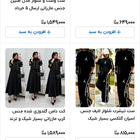
ست وست و شلوار مدل طنین
جنس مازراتی ارسال ۵ خرداد
1,549,000
649,000
افزودن به سبد
افزودن به سبد
ست تیشرت شلوار لایف جنس
کت دامن گلدوزی شده جنس
اسپان گلکسی بسیار شیک
کرپ مازراتی بسیار شیک و ترند
مناسب خانوم و اقا
1,589,000
815,000