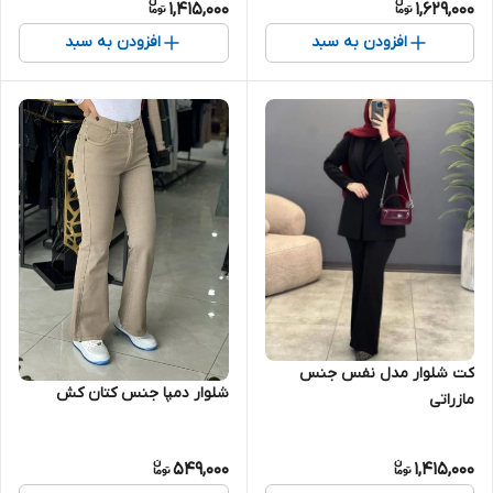
1,415,000
1,629,000
افزودن به سبد
افزودن به سبد
کت شلوار مدل نفس جنس
شلوار دمپا جنس کتان کش
مازراتی
549,000
1,415,000