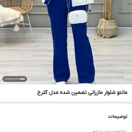
مانتو شلوار مازراتی تضمین شده مدل گلرخ
توضیحات
شارژمجددپارت ششم