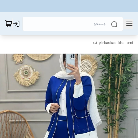
lebaskadekhanomi
/
زنانه