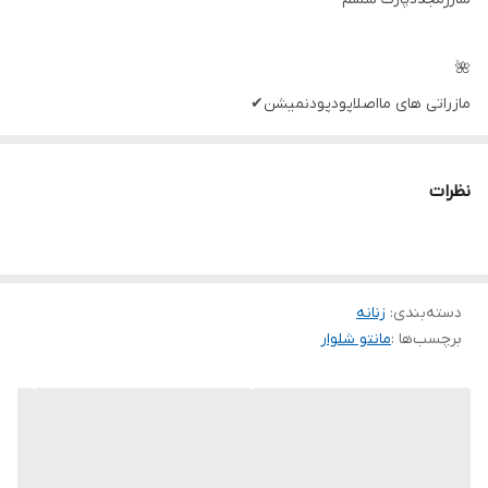
🌺
مازراتی های مااصلاپودپودنمیشن✔
دوخت هادر حدرقابت بامزون ها✔
تضمین کیفیت و دوخت✔
نظرات
شناسه : #65963
نام : ست گلرخ
دسته‌بندی
:
زنانه
جنس : مازراتی تضمین شده✔
برچسب‌ها :
مانتو شلوار
رنگ بندی : آجری پخته, سبز, کاربنی, مشکی
سایز ها : ۳۸تا۴۶ فری
قدشلوار۸۷حدودادمپای بگ۵۰سانت
قدکت ۷۳دورسینه۱۱۶