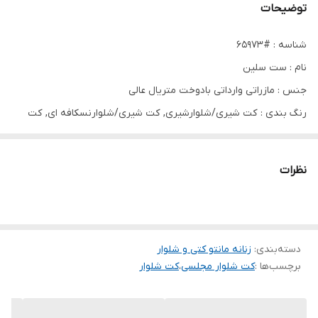
توضیحات
شناسه : #65973
نام : ست سلین
جنس : مازراتی وارداتی بادوخت متریال عالی
رنگ بندی : کت شیری/شلوارشیری, کت شیری/شلوارنسکافه ای, کت
مشکی/شلوارمشکی, کت نسکافه ای/ شلوارشیری, کت نسکافه ای/
شلوارنسکافه ای
نظرات
سایز ها : سایزدو, سایزیک
سایز۱/قدکت۷۰دورسینا۱۰۴قدشلوار۸۵
سایز۲/قدکت۷۳دورسینه۱۱۴قدشلوار۸۵
دسته‌بندی
:
زنانه مانتو کتی و شلوار
برچسب‌ها :
کت شلوار مجلسی
،
کت شلوار
دقت شود کارمامناسب قدبلندنمیباشد چون قدشلوارامون۸۵دوخت
کردیم و بگ میباشد✔