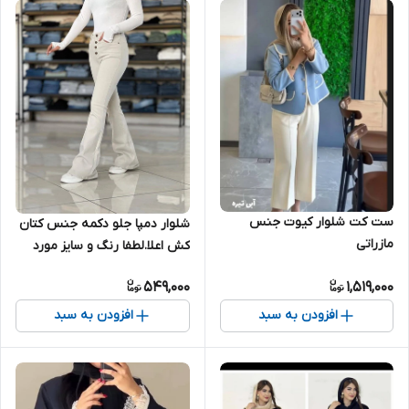
ست کت شلوار کیوت جنس
شلوار دمپا جلو دکمه جنس کتان
مازراتی
کش اعلا.لطفا رنگ و سایز مورد
نظر در توضیحات نوشته شود
549,000
1,519,000
افزودن به سبد
افزودن به سبد