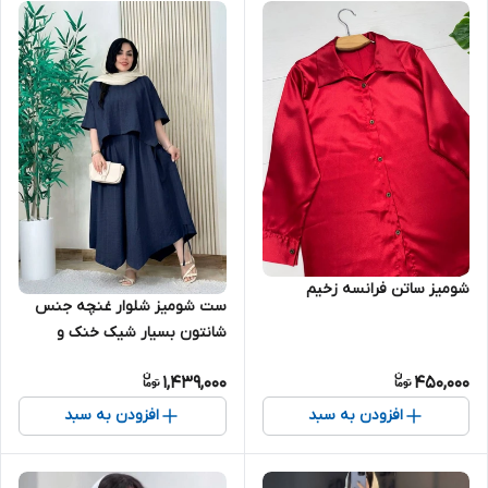
شومیز ساتن فرانسه زخیم
ست شومیز شلوار غنچه جنس
شانتون بسیار شیک خنک و
راحتی مناسب روزهای گرم
1,439,000
450,000
تابستانی
افزودن به سبد
افزودن به سبد