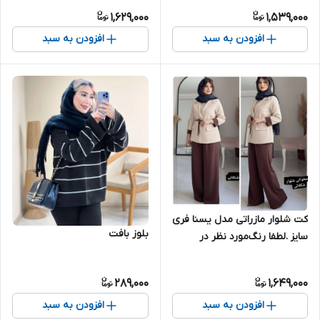
شیک دوخت عالی
1,629,000
1,539,000
افزودن به سبد
افزودن به سبد
کت شلوار مازراتی مدل یسنا فری
بلوز بافت
سایز .لطفا رنگ‌مورد نظر در
قسمت توضیحات نوشته شود
289,000
1,649,000
افزودن به سبد
افزودن به سبد