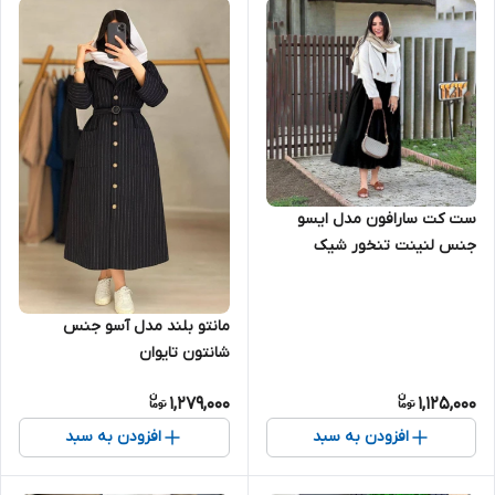
ست کت سارافون مدل ایسو
جنس لنینت تنخور شیک
مناسب روزهای گرم تابستونی
مانتو بلند مدل آسو جنس
شانتون تایوان
1,279,000
1,125,000
افزودن به سبد
افزودن به سبد