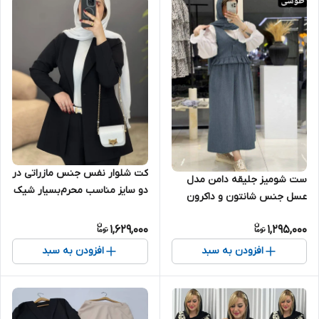
کت شلوار نفس جنس مازراتی در
ست شومیز جلیقه دامن مدل
دو سایز مناسب محرم‌بسیار شیک
عسل جنس شانتون و داکرون
بسیار شیک تنخور عالی فری سایز
1,629,000
1,295,000
۳۸ تا ۴۶
افزودن به سبد
افزودن به سبد