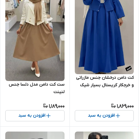
کت دامن درخشان جنس مازراتی
ست کت دامن مدل دلسا جنس
و خرجکار کریستال بسیار شیک
لنینت
تنخور عالی فری سایز ۳۸ تا ۴۶
1,189,000
1,869,000
افزودن به سبد
افزودن به سبد