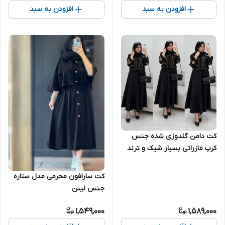
افزودن به سبد
افزودن به سبد
کت دامن گلدوزی شده جنس
کرپ مازراتی بسیار شیک و ترند
کت سارافون محرمی مدل ستاره
جنس لینن
1,549,000
1,589,000