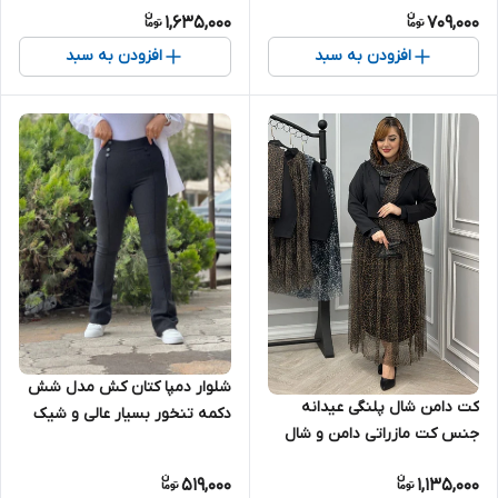
1,635,000
709,000
افزودن به سبد
افزودن به سبد
شلوار دمپا کتان کش مدل شش
کت دامن شال پلنگی عیدانه
دکمه تنخور بسیار عالی و شیک
جنس کت مازراتی دامن و شال
توری
519,000
1,135,000