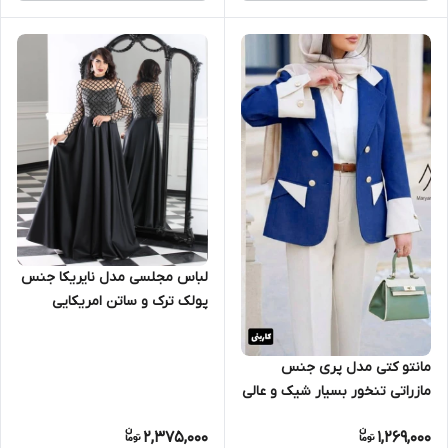
لباس مجلسی مدل نایریکا جنس
پولک ترک و ساتن امریکایی
مانتو کتی مدل پری جنس
مازراتی تنخور بسیار شیک و عالی
2,375,000
1,269,000