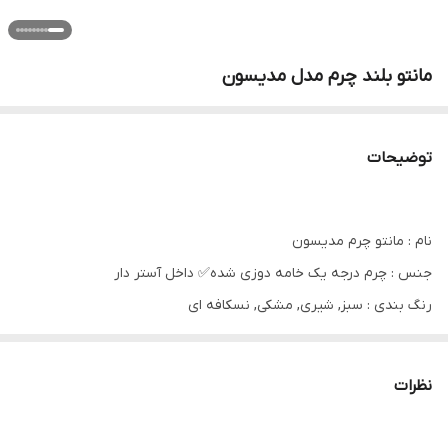
مانتو بلند چرم مدل مدیسون
توضیحات
نام : مانتو چرم مدیسون
جنس : چرم درجه یک خامه دوزی شده✅️ داخل آستر دار
رنگ بندی : سبز, شیری, مشکی, نسکافه ای
سایز ها : فری ۳۶تا۴۶
نظرات
قد ۱۰۵✅️ دورسینه ۱۱۰✅️قد استین از یقه ۷۰✅️ چهار جیب کاربردی✅️
کمربند دارد✅️ طرحای خامه دوزیش به صورت رندوم ارسال میشود و