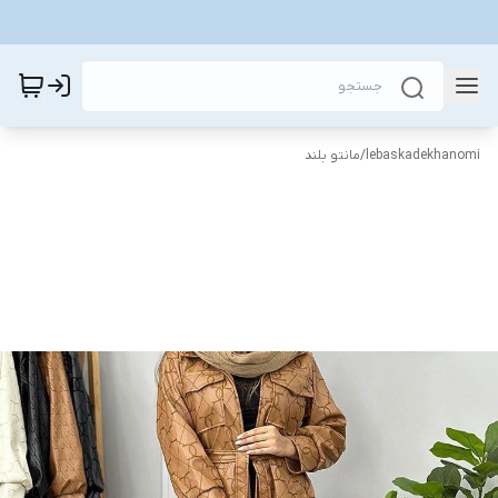
lebaskadekhanomi
/
مانتو بلند