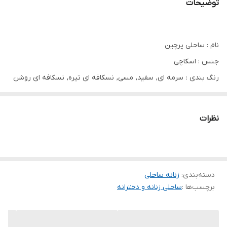
توضیحات
نام : ساحلی پرچین
جنس : اسکاچی
رنگ بندی : سرمه ای, سفید, مسی, نسکافه ای تیره, نسکافه ای روشن
سایز ها : ۳۸تا۴۶ فری
حدودا/دورسینه۱۰۴قد۱۲۲
نظرات
ساحلی پرچین✔کمربنددارد✔
ارسال فردای ثبت
دسته‌بندی
:
زنانه ساحلی
برچسب‌ها :
ساحلی زنانه و دخترانه