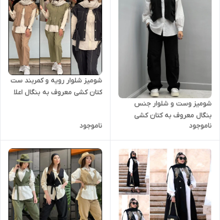
شومیز شلوار رویه و کمربند ست
کتان کشی معروف به بنگال اعلا
شومیز وست و شلوار جنس
مخصوص خانم های خاص پسند
بنگال معروف به کتان کشی
بسیار شیک
ناموجود
ناموجود
بسیار با کیفیت.خوش دوخت.و
شیک.ترند این روزهای سال