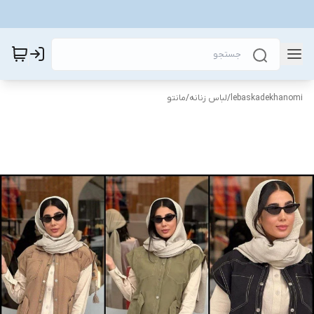
lebaskadekhanomi
/
لباس زنانه
/
مانتو