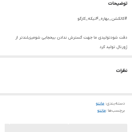
توضیحات
#کالکشن_بهاره_۴تیکه_کارگو
دقت شودتولیدی ما جهت گسترش ندادن بیحجابی شومیزبلندتر از
ژورنال تولید کرد
مد۱۴۰۳
نام : ۴تیکه مدیسا
نظرات
جنس : زیره تترون و رویه کتان کشی معروف به بنگال اعلا
رنگ بندی : پسته ای, مشکی, نسکافه ای
سایز ها : ۳۸تا۴۶ فری
دسته‌بندی
:
دکمه هاپرسی
مانتو
برچسب‌ها :
مانتو
قدوست حدودا۵۵
قدشومیزحدودا۷۵
قداستین شومیزحدودا۵۹