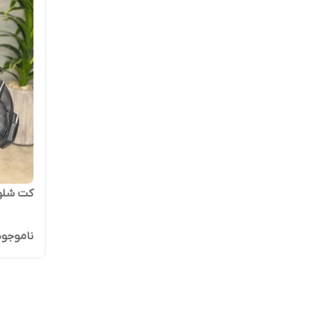
کت شلوا
ناموجود