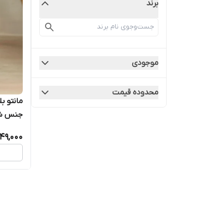
برند
موجودی
محدوده قیمت
مانتو ب
جنس شا
249,000