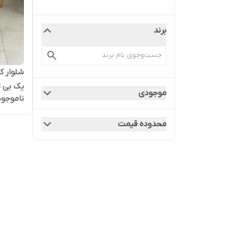
برند
شلوار ک
یک بی ت
موجودی
ناموجود
محدوده قیمت