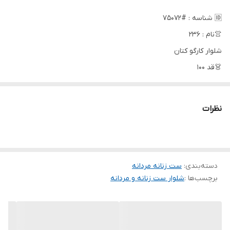
🆔 شناسه : #75072
👚نام : 236
شلوار کارگو کتان
👗قد 100
🧵جنس : کتان کش درجه یک
🖌 رنگ بندی : مشکی - نسکافه ای - کرم - سفید - ارتشی - طوسی
نظرات
روشن - شکلاتی -
⚜️ سایز ها : 1(38-42) - 2(44-46) - 3(48-50) -
شلوار کارگو جنس پارچه کتان کش درجه یک و اعلا با تنخور فوق العاده
دسته‌بندی
:
ست زنانه مردانه
زیبا و شیک و کیفیت تضمینی دارای شش جیب دمپا گت دار قد 100
برچسب‌ها :
شلوار ست زنانه و مردانه