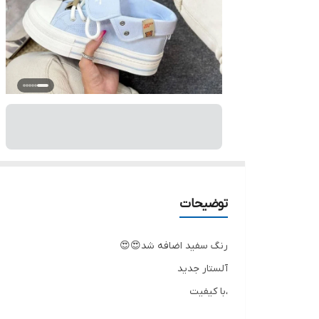
توضیحات
رنگ سفید اضافه شد😍😍
آلستار جدید
،با کیفیت
سایز۳۷تا۴۰