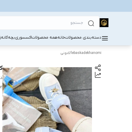
دسته‌بندی محصولات
خانه
همه محصولات
اکسسوری
بچه‌گانه
ز
lebaskadekhanomi
/
کتونی
ک
دس
بر