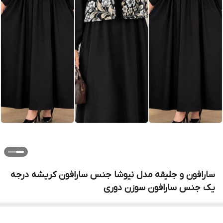
سارافون و جلیقه مدل نیوشا جنس سارافون کریشه درجه
یک جنس سارافون سوزن دوری