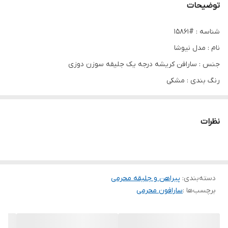
توضیحات
شناسه : #15861
نام : مدل نیوشا
جنس : سارافن کریشه درجه یک جلیقه سوزن دوزی
رنگ بندی : مشکی
سایز ها : فری38_46
نظرات
🌹قد سارافن حدود ۱۲۵ سانت
🌹دور سینه حدود ۱۰۰ ساتت
🌹قد آستین حدود ۵۵ سانت
دسته‌بندی
:
🌹قد جلیقه حدود ۴۸ سانت
پیراهن و جلیقه محرمی
برچسب‌ها :
سارافون محرمی
🌹دور سینه جلیقه حدود ۱۰۰ سانت
👌😍پشت پیراهن زیپ دارد
👌😍کمربند از جنس لباس دارد