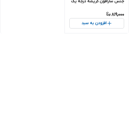
جنس سارافون کریشه درجه یک
جنس سارافون سوزن دوری
819,000
افزودن به سبد