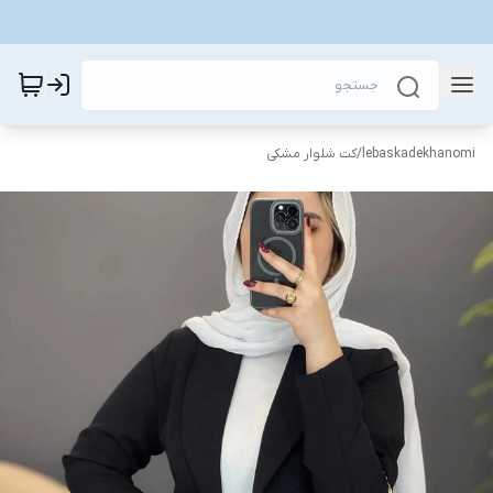
lebaskadekhanomi
/
کت‌ شلوار مشکی