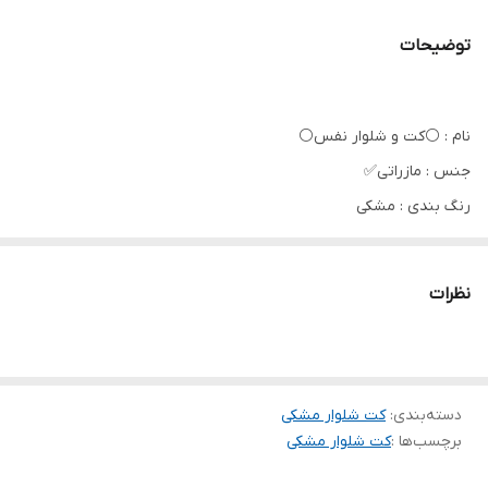
توضیحات
نام : ⚪کت و شلوار نفس⚪
جنس : مازراتی✅
رنگ بندی : مشکی
سایز ها : 1, 2
نظرات
🩷سایز1 از سایز38 تا44
🩷سایز2 از سایز44 تا48
💞قد کت 77
دسته‌بندی
:
کت‌ شلوار مشکی
برچسب‌ها :
کت شلوار مشکی
💞سایز1دور سینه104
💞سایز2 دورسینه 108