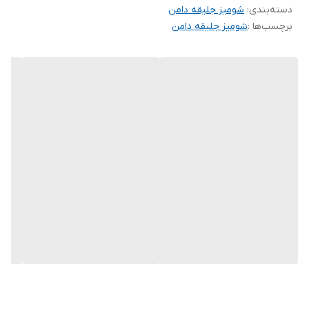
دسته‌بندی
:
🌹قد جلیقه حدود ۵۶ سانت
شومیز جلیقه دامن
برچسب‌ها :
شومیز جلیقه دامن
🌹دور سینه جلیقه حدود ۱۰۰ سانت
🌹قد دامن حدود ۹۵ سانت