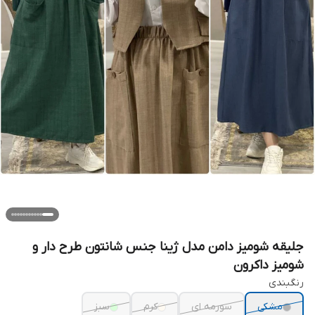
جلیقه شومیز دامن مدل ژینا جنس شانتون طرح دار و
شومیز داکرون
رنگبندی
مشکی
سورمه ای
کرم
سبز