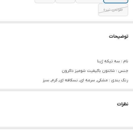
طوسی تیره
توضیحات
نام : سه تیکه ژینا
جنس : شانتون باکیفیت شومیز داکرون
رنگ بندی : مشکی, سرمه ای, نسکافه ای, کرم, سبز
سایز ها : فری38
نظرات
🌹قد شومیز حدود ۷۰ سانت
🌹دور سینه حدود ۹۸ سانت
🌹قد آستین از سرشانه حدود ۵۷ سانت