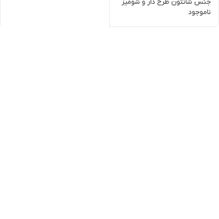
جنس شانتون طرح دار و شومیز
ناموجود
داکرون