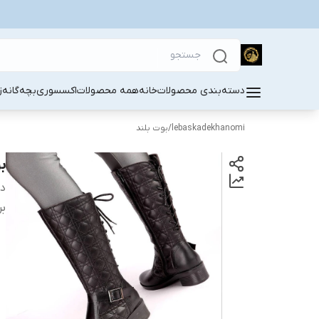
دسته‌بندی محصولات
خانه
همه محصولات
اکسسوری
بچه‌گانه
ز
lebaskadekhanomi
/
بوت بلند
ب
دس
بر