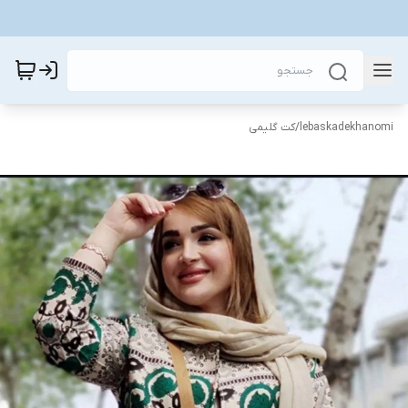
lebaskadekhanomi
/
کت گلیمی