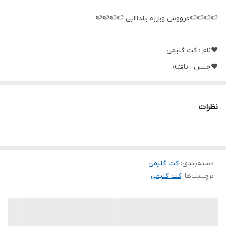
🍉🍉🍉🍉فرووش ویژژه یلدااایی 🍉🍉🍉🍉
❤️نام : کت گلیمی
❤️جنس : تافته
❤️ رنگبندی : سبزپیچک, سبزگیلیمی, سرخابی پیچک, قرمز پیچک
❤️سایز ها : فری36_44/46
نظرات
🌹قد کت حدود ۷۰ سانت
🌹دور سینه حدود ۱۰۸ سانت
🌹قد آستین حدود ۵۵ سانت
دسته‌بندی
:
🌹دور بازو حدود ۳۶ سانت
کت گلیمی
برچسب‌ها :
کت گلیمی
🔴مطابق غیرژورنال جیب دارد