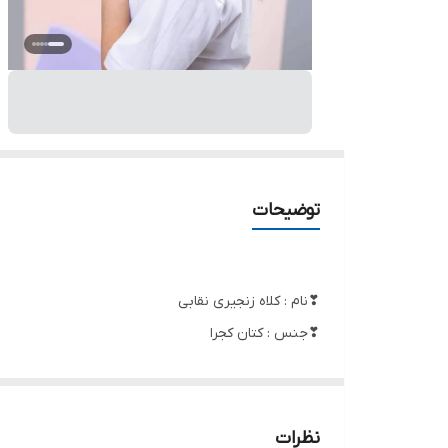
توضیحات
❣نام : کلاه زنجیری نقابی
❣جنس : کتان کجرا
❣رنگ بندی : مشکی
❣سایز ها : آزاد
نظرات