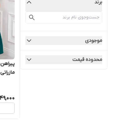
برند
موجودی
محدوده قیمت
پیراهن
مازراتی فری
549,000