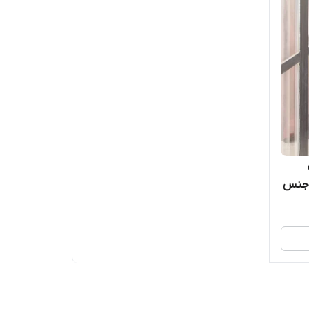
س
 جنس