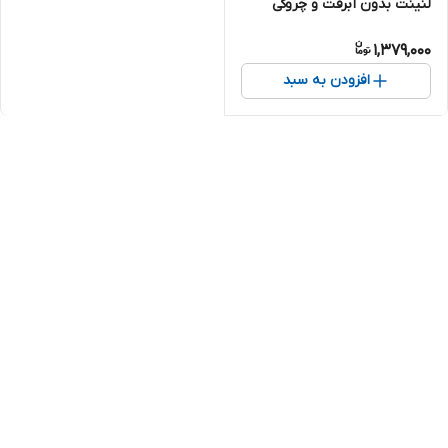
لنینت بدون آبرفت و چروکی
بسیار شیک تنخور عالی هر کدوم
1,379,000
از آیتم ها به صورت تکی قابل
استفاده هستن
افزودن به سبد