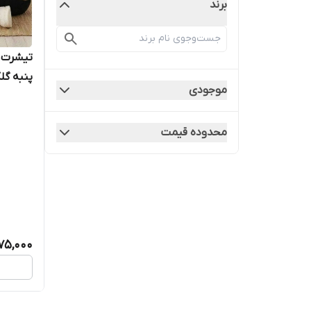
برند
تیشرت ش
پنبه گل
موجودی
محدوده قیمت
75,000