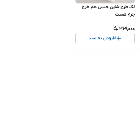
لگ طرح شاین جنس هم طرح
چرم هست
369,000
افزودن به سبد