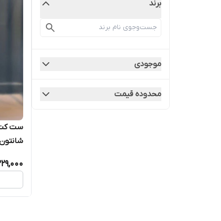
برند
موجودی
محدوده قیمت
ست کت 
شانتون 
عالی
329,000