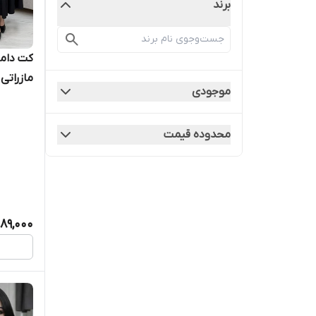
برند
کت دام
مازراتی
موجودی
محدوده قیمت
589,000