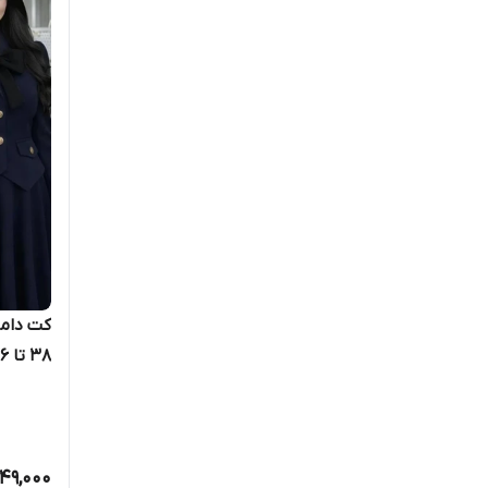
کت دامن
۳۸ تا ۴۶ تنخور عالی بسیار شیک
549,000