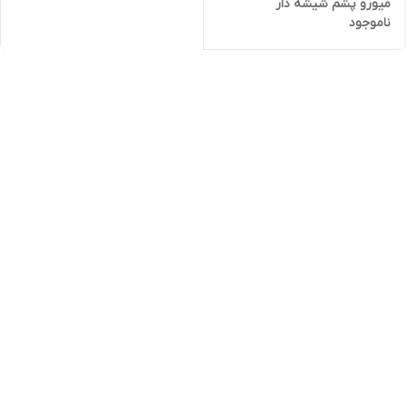
میورو پشم شیشه دار
ناموجود