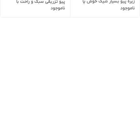
زیره پیو بسیار شیک خوش پا
پیو تزریقی سبک و راحت با
ناموجود
ناموجود
راحت
کیفیت