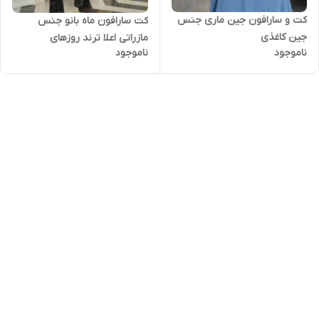
کت و سارافون جین ماری جنس
کت سارافون ماه بانو جنس
جین کاغذی
مازراتی اعلا ترند روزهای
ناموجود
ناموجود
تابستانی