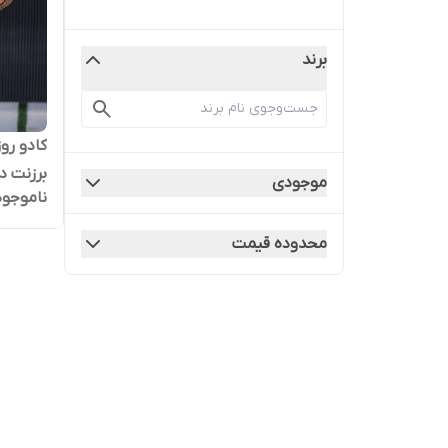
برند
کادو رو
برزنت د
موجودی
ناموجود
محدوده قیمت