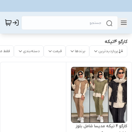
کارگو 4تیکه
پربازدیدترین
برندها
قیمت
دسته‌بندی
فقط م
کارگو 4 تیکه مدیسا شامل بلوز