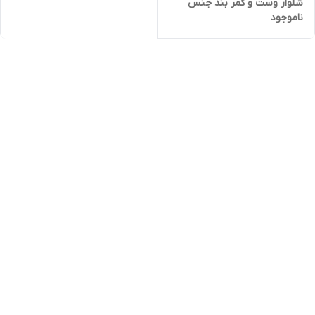
شلوار وست و کمر بند جنس
ناموجود
کتان کشی معروف به ترگال اعلا و
زیره تترون