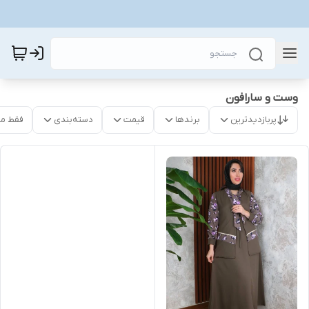
وست و سارافون
پربازدیدترین
برندها
قیمت
دسته‌بندی
فقط م