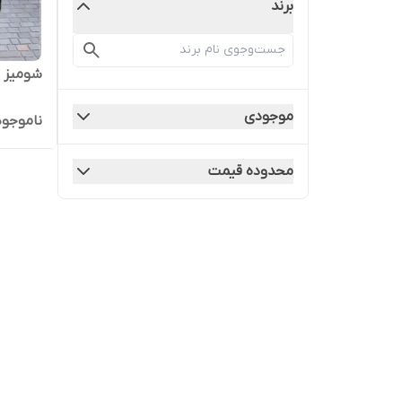
برند
شومیز ش
موجودی
ناموجود
محدوده قیمت