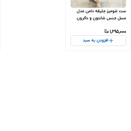
ست شومیز جلیقه دامن مدل
عسل جنس شانتون و داکرون
بسیار شیک تنخور عالی فری سایز
1,295,000
۳۸ تا ۴۶
افزودن به سبد