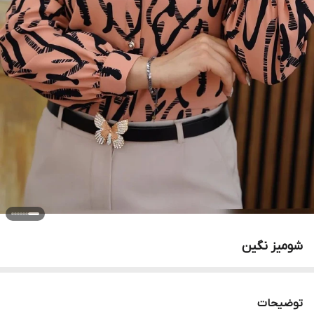
شومیز نگین
توضیحات