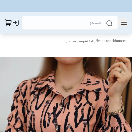
lebaskadekhanomi
/
زنانه
/
شومیز مجلسی