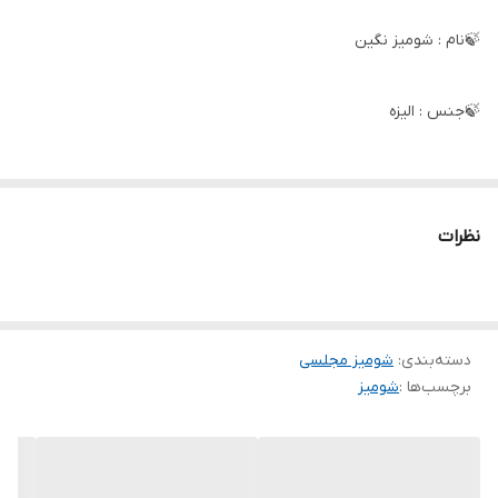
🍃نام : شومیز نگین
🍃جنس : الیزه
🍃رنگ بندی : آبی, سفید, کرمی, نسکافه ای
🍃سایز ها :
نظرات
یک 38تا 42
دو 46تا 48
سه 50تا 52
دسته‌بندی
:
شومیز مجلسی
برچسب‌ها :
شومیز
🌹قد شومیز 72
🌹قد آستین 56