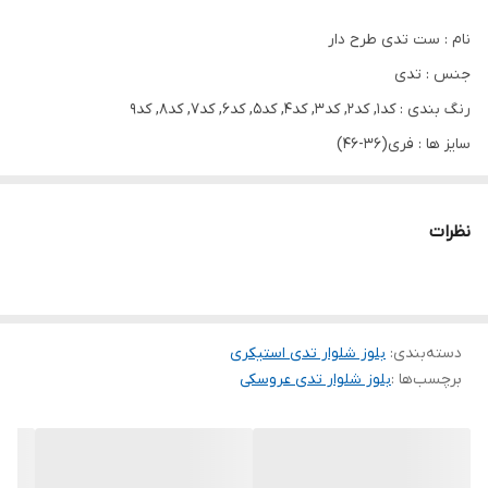
نام : ست تدی طرح دار
جنس : تدی
رنگ بندی : کد۱, کد۲, کد۳, کد۴, کد۵, کد۶, کد۷, کد۸, کد۹
سایز ها : فری(۳۶-۴۶)
قد لباس65 قد شلوار۹۸سانتی متر
نظرات
دسته‌بندی
:
بلوز شلوار تدی استیکری
برچسب‌ها :
بلوز شلوار تدی عروسکی