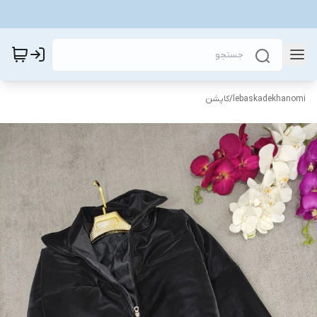
lebaskadekhanomi
/
کاپشن