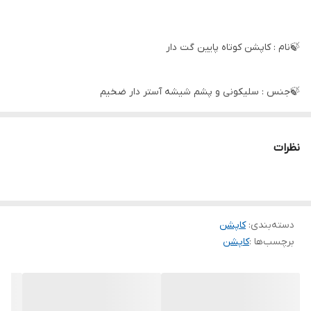
🍃نام : کاپشن کوتاه پایین گت دار
🍃جنس : سلیکونی و پشم شیشه آستر دار ضخیم
🍃رنگ بندی : تک رنگ
نظرات
🍃سایز ها : فری تا 46
دسته‌بندی
:
کاپشن
برچسب‌ها :
کاپشن
🌹قد آستین از یقه 78
🌹دورسینه 110
🌹قد کاپشن65