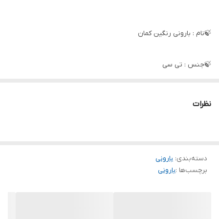
🍃نام : بارونی رنگین کمان
🍃جنس : تی سی
🍃رنگ بندی : سبز, طوسی, کالباسی, کرمی
نظرات
🍃سایز ها : فری تا 46
دسته‌بندی
:
🌹قد مانتو ازیقه 75
بارونی
برچسب‌ها :
بارونی
🌹قد مانتو از سرشانه66
🌹قد آستین 54
🌹دور سینه 108