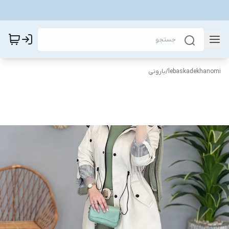
lebaskadekhanomi
/
بارونی