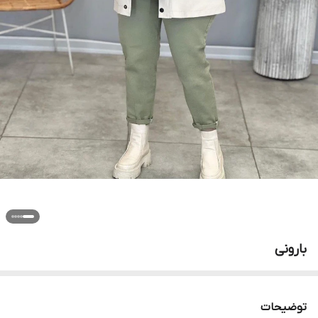
بارونی
توضیحات